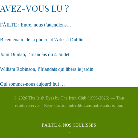
AVEZ-VOUS LU ?
FÁILTE : Entre, nous t’attendions…
Bicentenaire de la photo : d’Arles à Dublin
John Dunlap, l’Irlandais du 4 Juillet
William Robinson, l’Irlandais qui libéra le jardin
Qui sommes-nous aujourd’hui …
© 2026 The Irish Eyes by The Irish Club (1996-2026) — Tous
La Vénus d’Arles
droits réservés - Reproduction interdite sans notre autorisation
Saint Patrick 2026
FÁILTE & NOS COULISSES
Á Rio