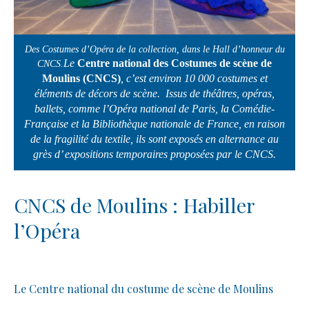
Des Costumes d’Opéra de la collection, dans le Hall d’honneur du
Le
Centre national des Costumes de scène de
CNCS.
Moulins (CNCS)
, c’est environ 10 000 costumes et
éléments de décors de scène. Issus de théâtres, opéras,
ballets, comme l’Opéra national de Paris, la Comédie-
Française et la Bibliothèque nationale de France, en raison
de la fragilité du textile, ils sont exposés en alternance au
grès d’ expositions temporaires proposées par le CNCS.
CNCS de Moulins : Habiller
l’Opéra
Le Centre national du costume de scène de Moulins