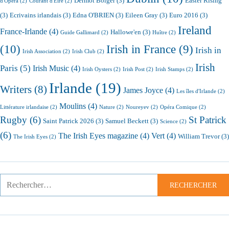
Dermot Bolger
(3)
Easter Rising
d'Opéra
(2)
Courant d'Eire
(2)
(3)
Ecrivains irlandais
(3)
Edna O'BRIEN
(3)
Eileen Gray
(3)
Euro 2016
(3)
Ireland
France-Irlande
(4)
Hallowe'en
(3)
Guide Gallimard
(2)
Huître
(2)
(10)
Irish in France
(9)
Irish in
Irish Association
(2)
Irish Club
(2)
Irish
Paris
(5)
Irish Music
(4)
Irish Oysters
(2)
Irish Post
(2)
Irish Stamps
(2)
Irlande
(19)
Writers
(8)
James Joyce
(4)
Les îles d'Irlande
(2)
Moulins
(4)
Littérature irlandaise
(2)
Nature
(2)
Noureyev
(2)
Opéra Comique
(2)
Rugby
(6)
St Patrick
Saint Patrick 2026
(3)
Samuel Beckett
(3)
Science
(2)
(6)
The Irish Eyes magazine
(4)
Vert
(4)
William Trevor
(3)
The Irish Eyes
(2)