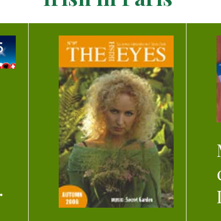
T
Mai
…