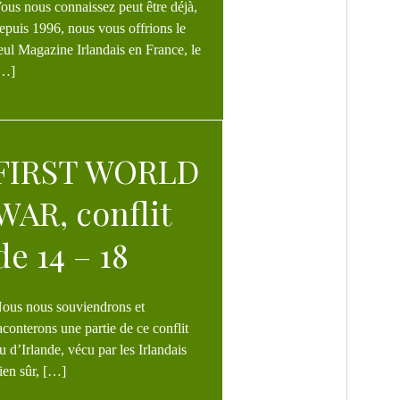
éjà,
epuis 1996, nous vous offrions le
eul Magazine Irlandais en France, le
…]
T WORLD
WAR, conflit
de 14 – 18
rons et
aconterons une partie de ce conflit
u d’Irlande, vécu par les Irlandais
ien sûr, […]