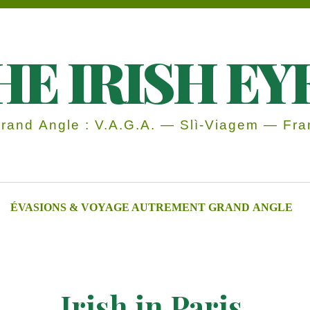
HE IRISH EY
and Angle : V.A.G.A. — Slì-Viagem — Fran
ÉVASIONS & VOYAGE AUTREMENT GRAND ANGLE
Irish in Paris