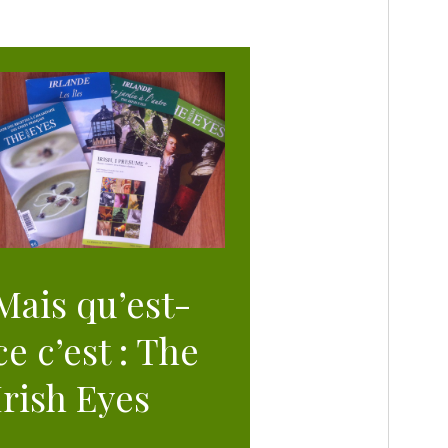
T
s qu’est-
ce c’est : The
Irish Eyes