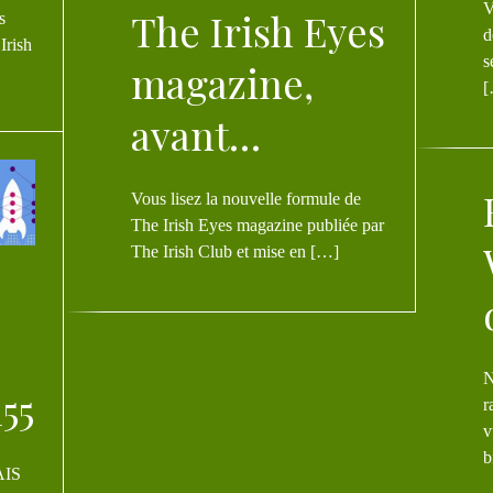
Vous nous connaissez peut être d
The Irish Eyes
s
d
Irish
s
magazine,
[
avant…
FIRS
Vous lisez la nouvelle formule de
The Irish Eyes magazine publiée par
The Irish Club et mise en […]
Nous nous souviend
155
r
v
b