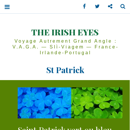
Facebook
Twitter
Contactez
Se
THE IRISH EYES
Voyage Autrement Grand Angle :
V.A.G.A. — Slì-Viagem — France-
Irlande-Portugal
St Patrick
Saint Patrick vert ou bleu