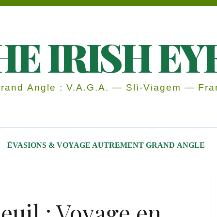
HE IRISH EY
and Angle : V.A.G.A. — Slì-Viagem — Fran
ÉVASIONS & VOYAGE AUTREMENT GRAND ANGLE
euil : Voyage en