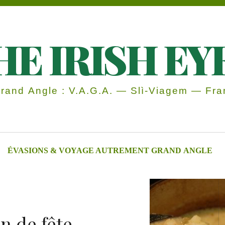
HE IRISH EY
and Angle : V.A.G.A. — Slì-Viagem — Fran
ÉVASIONS & VOYAGE AUTREMENT GRAND ANGLE
 de fête,