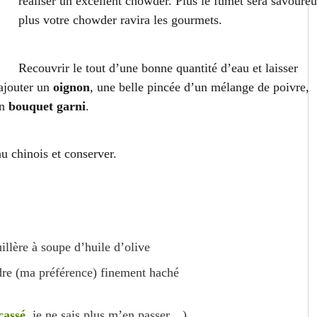
réaliser un excellent chowder. Plus le fumet sera savoure
plus votre chowder ravira les gourmets.
Recouvrir le tout d’une bonne quantité d’eau et laisser
ajouter un
oignon
, une belle pincée d’un mélange de poivre,
un
bouquet garni
.
u chinois et conserver.
llère à soupe d’huile d’olive
ndre (ma préférence) finement haché
cassé
, je ne sais plus m’en passer…)