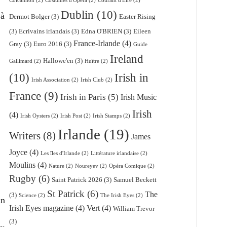
Colcannon
(2)
Costumes d'Opéra
(2)
Courant d'Eire
(2)
Dublin
(10)
 à
Dermot Bolger
(3)
Easter Rising
(3)
Ecrivains irlandais
(3)
Edna O'BRIEN
(3)
Eileen
France-Irlande
(4)
Gray
(3)
Euro 2016
(3)
Guide
Ireland
Hallowe'en
(3)
Gallimard
(2)
Huître
(2)
(10)
Irish in
Irish Association
(2)
Irish Club
(2)
France
(9)
Irish in Paris
(5)
Irish Music
Irish
(4)
Irish Oysters
(2)
Irish Post
(2)
Irish Stamps
(2)
Irlande
(19)
Writers
(8)
James
Joyce
(4)
Les îles d'Irlande
(2)
Littérature irlandaise
(2)
Moulins
(4)
Nature
(2)
Noureyev
(2)
Opéra Comique
(2)
Rugby
(6)
Saint Patrick 2026
(3)
Samuel Beckett
St Patrick
(6)
The
(3)
Science
(2)
The Irish Eyes
(2)
un
Irish Eyes magazine
(4)
Vert
(4)
William Trevor
(3)