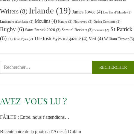
Irlande
(19)
Writers
(8)
James Joyce
(4)
Les îles d'Irlande
(2)
Moulins
(4)
Littérature irlandaise
(2)
Nature
(2)
Noureyev
(2)
Opéra Comique
(2)
Rugby
(6)
St Patrick
Saint Patrick 2026
(3)
Samuel Beckett
(3)
Science
(2)
(6)
The Irish Eyes magazine
(4)
Vert
(4)
William Trevor
(3)
The Irish Eyes
(2)
AVEZ-VOUS LU ?
FÁILTE : Entre, nous t’attendions…
Bicentenaire de la photo : d’Arles à Dublin