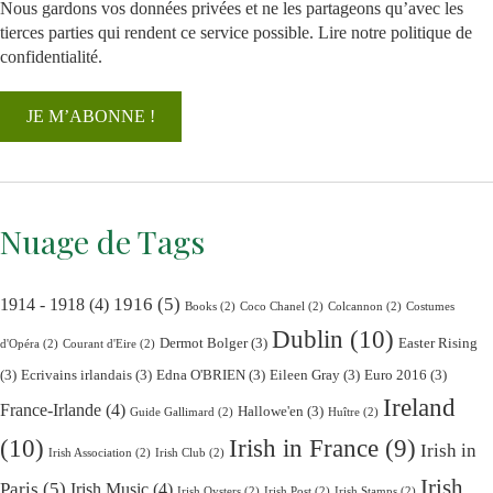
Nous gardons vos données privées et ne les partageons qu’avec les
tierces parties qui rendent ce service possible.
Lire notre politique de
confidentialité.
Nuage de Tags
1916
(5)
1914 - 1918
(4)
Books
(2)
Coco Chanel
(2)
Colcannon
(2)
Costumes
Dublin
(10)
Dermot Bolger
(3)
Easter Rising
d'Opéra
(2)
Courant d'Eire
(2)
(3)
Ecrivains irlandais
(3)
Edna O'BRIEN
(3)
Eileen Gray
(3)
Euro 2016
(3)
Ireland
France-Irlande
(4)
Hallowe'en
(3)
Guide Gallimard
(2)
Huître
(2)
(10)
Irish in France
(9)
Irish in
Irish Association
(2)
Irish Club
(2)
Irish
Paris
(5)
Irish Music
(4)
Irish Oysters
(2)
Irish Post
(2)
Irish Stamps
(2)