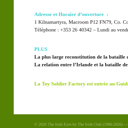
Adresse et Horaire d’ouverture :
1 Kilnamartyra, Macroom P12 FN79, Co. Co
Téléphone :
+353 26 40342 –
Lundi au vendr
PLUS
La plus large reconstitution de la bataill
La relation entre l’Irlande et la bataille d
La Toy Soldier Factory est entrée au Guid
© 2026 The Irish Eyes by The Irish Club (1996-2026) — 