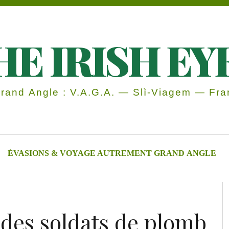
HE IRISH EY
and Angle : V.A.G.A. — Slì-Viagem — Fran
ÉVASIONS & VOYAGE AUTREMENT GRAND ANGLE
… des soldats de plomb