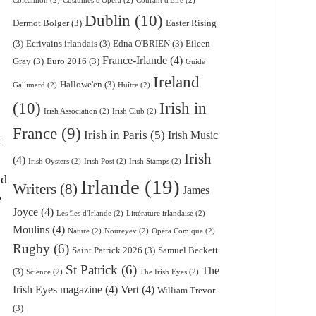
Colcannon
(2)
Costumes d'Opéra
(2)
Courant d'Eire
(2)
Dublin
(10)
Dermot Bolger
(3)
Easter Rising
(3)
Ecrivains irlandais
(3)
Edna O'BRIEN
(3)
Eileen
France-Irlande
(4)
Gray
(3)
Euro 2016
(3)
Guide
Ireland
Hallowe'en
(3)
Gallimard
(2)
Huître
(2)
(10)
Irish in
Irish Association
(2)
Irish Club
(2)
France
(9)
Irish in Paris
(5)
Irish Music
t
Irish
(4)
Irish Oysters
(2)
Irish Post
(2)
Irish Stamps
(2)
nd
Irlande
(19)
Writers
(8)
James
e
Joyce
(4)
Les îles d'Irlande
(2)
Littérature irlandaise
(2)
Moulins
(4)
Nature
(2)
Noureyev
(2)
Opéra Comique
(2)
Rugby
(6)
Saint Patrick 2026
(3)
Samuel Beckett
St Patrick
(6)
The
(3)
Science
(2)
The Irish Eyes
(2)
Irish Eyes magazine
(4)
Vert
(4)
William Trevor
(3)