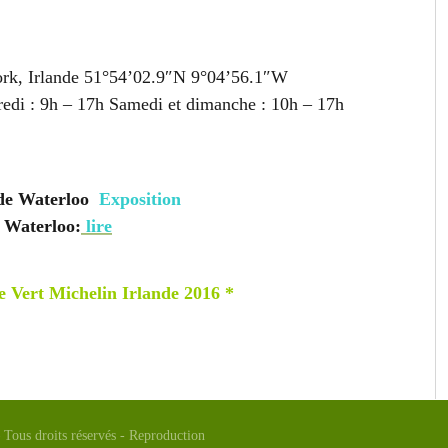
rk, Irlande 51°54’02.9″N 9°04’56.1″W
edi : 9h – 17h Samedi et dimanche : 10h – 17h
e de Waterloo
Exposition
e Waterloo:
lire
e Vert Michelin Irlande 2016 *
Tous droits réservés - Reproduction