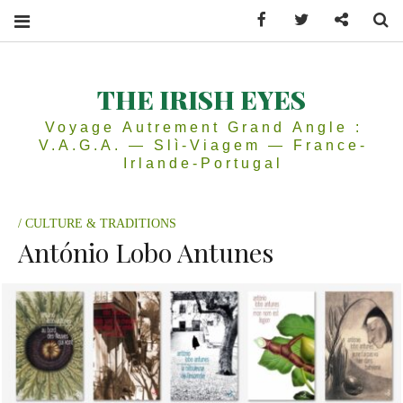
Facebook
Twitter
Contactez
Se
THE IRISH EYES
Voyage Autrement Grand Angle :
V.A.G.A. — Slì-Viagem — France-
Irlande-Portugal
CULTURE & TRADITIONS
António Lobo Antunes