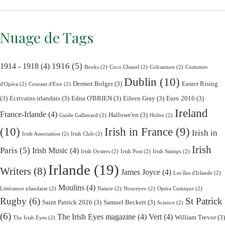
Nuage de Tags
1916
(5)
1914 - 1918
(4)
Books
(2)
Coco Chanel
(2)
Colcannon
(2)
Costumes
Dublin
(10)
Dermot Bolger
(3)
Easter Rising
d'Opéra
(2)
Courant d'Eire
(2)
(3)
Ecrivains irlandais
(3)
Edna O'BRIEN
(3)
Eileen Gray
(3)
Euro 2016
(3)
Ireland
France-Irlande
(4)
Hallowe'en
(3)
Guide Gallimard
(2)
Huître
(2)
(10)
Irish in France
(9)
Irish in
Irish Association
(2)
Irish Club
(2)
Irish
Paris
(5)
Irish Music
(4)
Irish Oysters
(2)
Irish Post
(2)
Irish Stamps
(2)
Irlande
(19)
Writers
(8)
James Joyce
(4)
Les îles d'Irlande
(2)
Moulins
(4)
Littérature irlandaise
(2)
Nature
(2)
Noureyev
(2)
Opéra Comique
(2)
Rugby
(6)
St Patrick
Saint Patrick 2026
(3)
Samuel Beckett
(3)
Science
(2)
(6)
The Irish Eyes magazine
(4)
Vert
(4)
William Trevor
(3)
The Irish Eyes
(2)