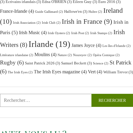
(3)
Ecrivains irlandais
(3)
Edna O'BRIEN
(3)
Eileen Gray
(3)
Euro 2016
(3)
Ireland
France-Irlande
(4)
Hallowe'en
(3)
Guide Gallimard
(2)
Huître
(2)
(10)
Irish in France
(9)
Irish in
Irish Association
(2)
Irish Club
(2)
Irish
Paris
(5)
Irish Music
(4)
Irish Oysters
(2)
Irish Post
(2)
Irish Stamps
(2)
Irlande
(19)
Writers
(8)
James Joyce
(4)
Les îles d'Irlande
(2)
Moulins
(4)
Littérature irlandaise
(2)
Nature
(2)
Noureyev
(2)
Opéra Comique
(2)
Rugby
(6)
St Patrick
Saint Patrick 2026
(3)
Samuel Beckett
(3)
Science
(2)
(6)
The Irish Eyes magazine
(4)
Vert
(4)
William Trevor
(3)
The Irish Eyes
(2)