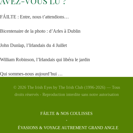
AVEZ-VOUS LU ?
FÁILTE : Entre, nous t’attendions…
Bicentenaire de la photo : d’Arles à Dublin
John Dunlap, l’Irlandais du 4 Juillet
William Robinson, l’Irlandais qui libéra le jardin
Qui sommes-nous aujourd’hui …
© 2026 The Irish Eyes by The Irish Club (1996-2026) — Tous
La Vénus d’Arles
droits réservés - Reproduction interdite sans notre autorisation
Saint Patrick 2026
FÁILTE & NOS COULISSES
Á Rio
ÉVASIONS & VOYAGE AUTREMENT GRAND ANGLE
Jessie Buckley à Hollywood