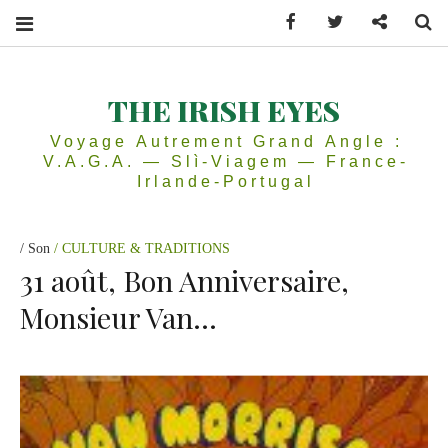
Facebook
Twitter
Contactez
Se
THE IRISH EYES
Voyage Autrement Grand Angle :
V.A.G.A. — Slì-Viagem — France-
Irlande-Portugal
Son
CULTURE & TRADITIONS
31 août, Bon Anniversaire,
Monsieur Van…