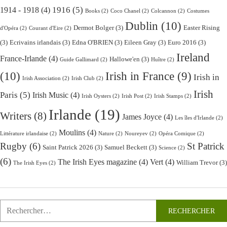
1916
(5)
1914 - 1918
(4)
Books
(2)
Coco Chanel
(2)
Colcannon
(2)
Costumes
Dublin
(10)
Dermot Bolger
(3)
Easter Rising
d'Opéra
(2)
Courant d'Eire
(2)
(3)
Ecrivains irlandais
(3)
Edna O'BRIEN
(3)
Eileen Gray
(3)
Euro 2016
(3)
Ireland
France-Irlande
(4)
Hallowe'en
(3)
Guide Gallimard
(2)
Huître
(2)
(10)
Irish in France
(9)
Irish in
Irish Association
(2)
Irish Club
(2)
Irish
Paris
(5)
Irish Music
(4)
Irish Oysters
(2)
Irish Post
(2)
Irish Stamps
(2)
Irlande
(19)
Writers
(8)
James Joyce
(4)
Les îles d'Irlande
(2)
Moulins
(4)
Littérature irlandaise
(2)
Nature
(2)
Noureyev
(2)
Opéra Comique
(2)
Rugby
(6)
St Patrick
Saint Patrick 2026
(3)
Samuel Beckett
(3)
Science
(2)
(6)
The Irish Eyes magazine
(4)
Vert
(4)
William Trevor
(3)
The Irish Eyes
(2)