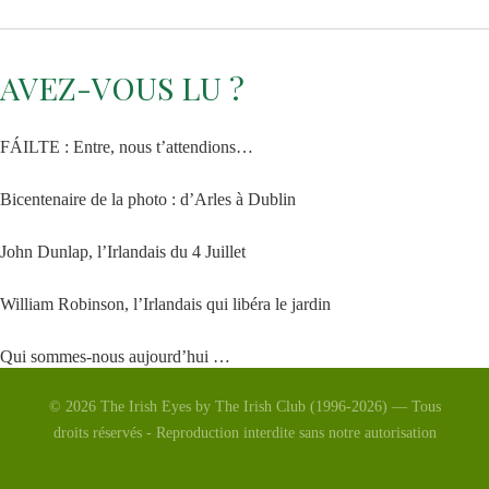
AVEZ-VOUS LU ?
FÁILTE : Entre, nous t’attendions…
Bicentenaire de la photo : d’Arles à Dublin
John Dunlap, l’Irlandais du 4 Juillet
William Robinson, l’Irlandais qui libéra le jardin
Qui sommes-nous aujourd’hui …
© 2026 The Irish Eyes by The Irish Club (1996-2026) — Tous
La Vénus d’Arles
droits réservés - Reproduction interdite sans notre autorisation
Saint Patrick 2026