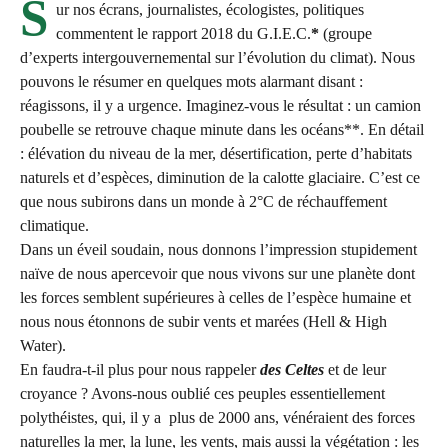
S
ur nos écrans, journalistes, écologistes, politiques
commentent le rapport 2018 du G.I.E.C.
*
(groupe
d’experts intergouvernemental sur l’évolution du climat). Nous
pouvons le résumer en quelques mots alarmant disant :
réagissons, il y a urgence. Imaginez-vous le résultat : un camion
poubelle se retrouve chaque minute dans les océans**. En détail
: élévation du niveau de la mer, désertification, perte d’habitats
naturels et d’espèces, diminution de la calotte glaciaire. C’est ce
que nous subirons dans un monde à 2°C de réchauffement
climatique.
Dans un éveil soudain, nous donnons l’impression stupidement
naïve de nous apercevoir que nous vivons sur une planète dont
les forces semblent supérieures à celles de l’espèce humaine et
nous nous étonnons de subir vents et marées (Hell & High
Water).
En faudra-t-il plus pour nous rappeler
des Celtes
et de leur
croyance ? Avons-nous oublié ces peuples essentiellement
polythéistes, qui, il y a plus de 2000 ans, vénéraient des forces
naturelles la mer, la lune, les vents, mais aussi la végétation : les