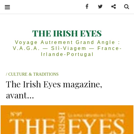
Facebook
Twitter
Contactez
Se
THE IRISH EYES
Voyage Autrement Grand Angle :
V.A.G.A. — Slì-Viagem — France-
Irlande-Portugal
CULTURE & TRADITIONS
The Irish Eyes magazine,
avant…