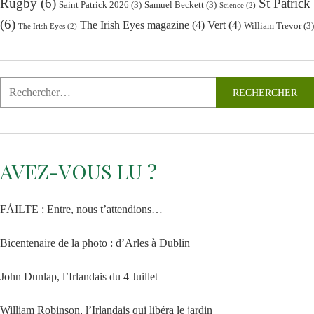
Rugby
(6)
St Patrick
Saint Patrick 2026
(3)
Samuel Beckett
(3)
Science
(2)
(6)
The Irish Eyes magazine
(4)
Vert
(4)
William Trevor
(3)
The Irish Eyes
(2)
AVEZ-VOUS LU ?
FÁILTE : Entre, nous t’attendions…
Bicentenaire de la photo : d’Arles à Dublin
John Dunlap, l’Irlandais du 4 Juillet
William Robinson, l’Irlandais qui libéra le jardin