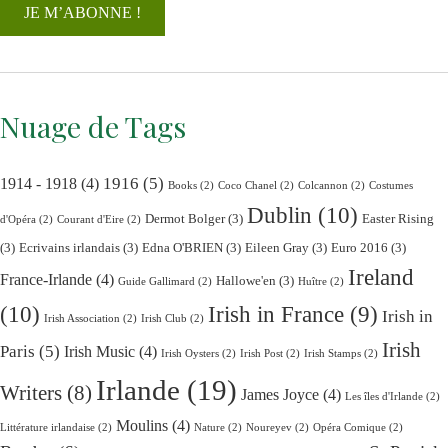
Nuage de Tags
1916
(5)
1914 - 1918
(4)
Books
(2)
Coco Chanel
(2)
Colcannon
(2)
Costumes
Dublin
(10)
Dermot Bolger
(3)
Easter Rising
d'Opéra
(2)
Courant d'Eire
(2)
(3)
Ecrivains irlandais
(3)
Edna O'BRIEN
(3)
Eileen Gray
(3)
Euro 2016
(3)
Ireland
France-Irlande
(4)
Hallowe'en
(3)
Guide Gallimard
(2)
Huître
(2)
(10)
Irish in France
(9)
Irish in
Irish Association
(2)
Irish Club
(2)
Irish
Paris
(5)
Irish Music
(4)
Irish Oysters
(2)
Irish Post
(2)
Irish Stamps
(2)
Irlande
(19)
Writers
(8)
James Joyce
(4)
Les îles d'Irlande
(2)
Moulins
(4)
Littérature irlandaise
(2)
Nature
(2)
Noureyev
(2)
Opéra Comique
(2)