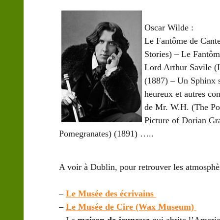
Oscar Wilde
:
Le Fantôme de Canter
Stories) – Le Fantôm
Lord Arthur Savile (
(1887) – Un Sphinx s
heureux et autres co
de Mr. W.H. (The Por
Picture of Dorian G
Pomegranates) (1891) …..
A voir à Dublin, pour retrouver les atmosphè
–
Le Musée des écrivains
–
Le Musée de Cire (Wax Museum)