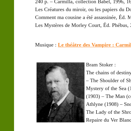
240 p. – Carmilla, collection Babel, 1996, 1
Les Créatures du miroir, ou les papiers du 
Comment ma cousine a été assassinée, Éd. Mi
Les Mystères de Morley Court, Éd. Phébus
Musique :
Le théâtre des Vampire : Carmil
Bram Stoker
:
The chains of destin
– The Shoulder of S
Mystery of the Sea (
(1903) – The Man (co
Athlyne (1908) – Sn
The Lady of the Shr
Repaire du Ver Blanc