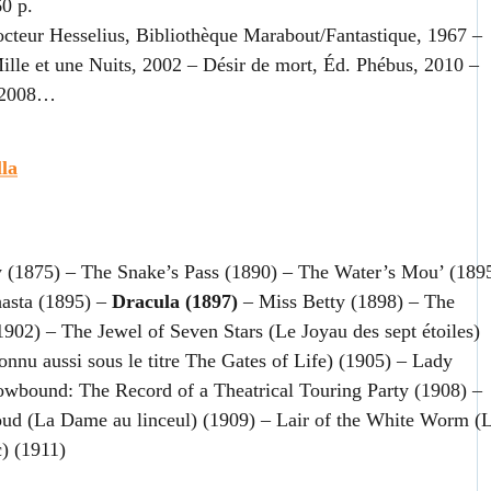
60 p.
Docteur Hesselius, Bibliothèque Marabout/Fantastique, 1967 –
lle et une Nuits, 2002 – Désir de mort, Éd. Phébus, 2010 –
, 2008…
la
y (1875) – The Snake’s Pass (1890) – The Water’s Mou’ (189
hasta (1895) –
Dracula (1897)
– Miss Betty (1898) – The
1902) – The Jewel of Seven Stars (Le Joyau des sept étoiles)
nnu aussi sous le titre The Gates of Life) (1905) – Lady
owbound: The Record of a Theatrical Touring Party (1908) –
oud (La Dame au linceul) (1909) – Lair of the White Worm (
) (1911)