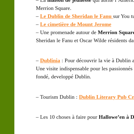
– La
maison de jeunesse
qui abrite l’Americ
Merrion Square.
–
Le Dublin de Sheridan le Fanu
sur You t
–
Le cimetière de Mount Jerome
– Une promenade autour de
Merrion Squar
Sheridan le Fanu et Oscar Wilde résidents dan
–
Dublinia
: Pour découvrir la vie à Dublin 
Une visite indispensable pour les passionnés
fondé, developpé Dublin.
– Tourism Dublin :
Dublin Literary Pub C
– Les 10 choses à faire pour
Hallowe’en à D