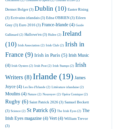
Colcannon
(2)
Costumes d'Opéra
(2)
Courant d'Eire
(2)
Dublin
(10)
Dermot Bolger
(3)
Easter Rising
(3)
Ecrivains irlandais
(3)
Edna O'BRIEN
(3)
Eileen
France-Irlande
(4)
Gray
(3)
Euro 2016
(3)
Guide
Ireland
Hallowe'en
(3)
Gallimard
(2)
Huître
(2)
(10)
Irish in
Irish Association
(2)
Irish Club
(2)
France
(9)
Irish in Paris
(5)
Irish Music
Irish
(4)
Irish Oysters
(2)
Irish Post
(2)
Irish Stamps
(2)
Irlande
(19)
Writers
(8)
James
Joyce
(4)
Les îles d'Irlande
(2)
Littérature irlandaise
(2)
Moulins
(4)
Nature
(2)
Noureyev
(2)
Opéra Comique
(2)
Rugby
(6)
Saint Patrick 2026
(3)
Samuel Beckett
St Patrick
(6)
The
(3)
Science
(2)
The Irish Eyes
(2)
Irish Eyes magazine
(4)
Vert
(4)
William Trevor
(3)