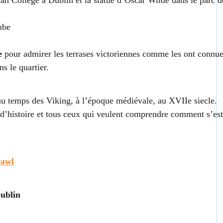
an College à Dublin et la statue d’Oscar Wilde dans le parc d
ube
e
pour admirer les terrases victoriennes comme les ont connu
s le quartier.
au temps des Viking, à l’époque médiévale, au XVIIe siecle.
 d’histoire et tous ceux qui veulent comprendre comment s’est
rawl
ublin