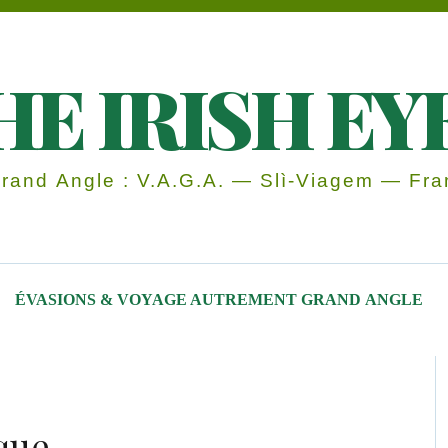
HE IRISH EY
and Angle : V.A.G.A. — Slì-Viagem — Fran
ÉVASIONS & VOYAGE AUTREMENT GRAND ANGLE
ique