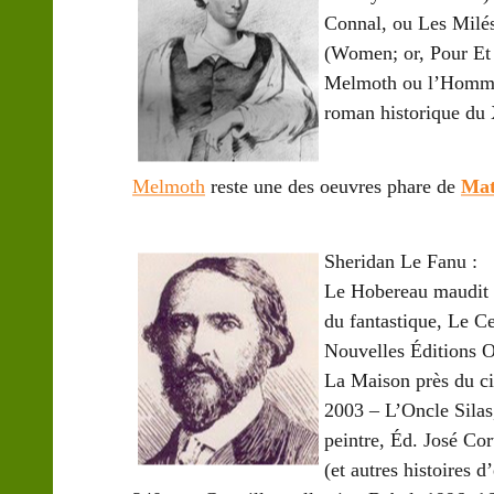
Connal, ou Les Milés
(Women; or, Pour Et 
Melmoth ou l’Homme 
roman historique du 
Melmoth
reste une des oeuvres phare de
Mat
Sheridan Le Fanu
:
Le Hobereau maudit e
du fantastique, Le Ce
Nouvelles Éditions 
La Maison près du ci
2003 – L’Oncle Silas
peintre, Éd. José Co
(et autres histoires 