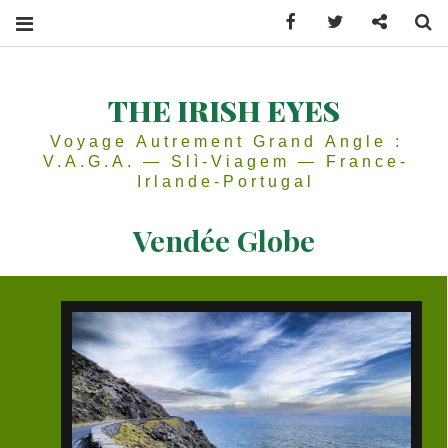
Facebook
Twitter
Contactez
Se
THE IRISH EYES
Voyage Autrement Grand Angle :
V.A.G.A. — Slì-Viagem — France-
Irlande-Portugal
Vendée Globe