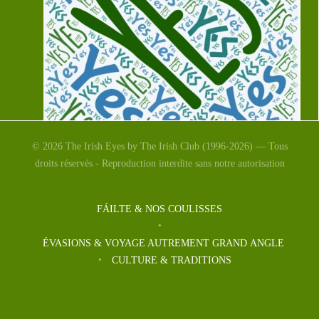
© 2026 The Irish Eyes by The Irish Club (1996-2026) — Tous
droits réservés - Reproduction interdite sans notre autorisation
YES, YES, YES : avortement
en Irlande
FÁILTE & NOS COULISSES
Les Irlandais ont dit «oui» à plus de 66 %, vendredi, à la
ÉVASIONS & VOYAGE AUTREMENT GRAND ANGLE
légalisation de l’IVG
CULTURE & TRADITIONS