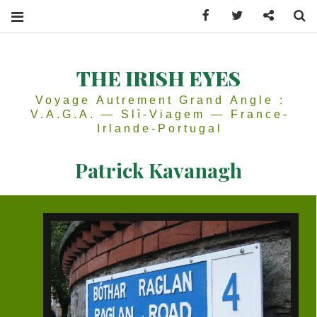
Facebook
Twitter
Contactez
Se
THE IRISH EYES
Voyage Autrement Grand Angle :
V.A.G.A. — Slì-Viagem — France-
Irlande-Portugal
Patrick Kavanagh