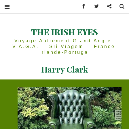
Facebook
Twitter
Contactez
Se
THE IRISH EYES
Voyage Autrement Grand Angle :
V.A.G.A. — Slì-Viagem — France-
Irlande-Portugal
Harry Clark