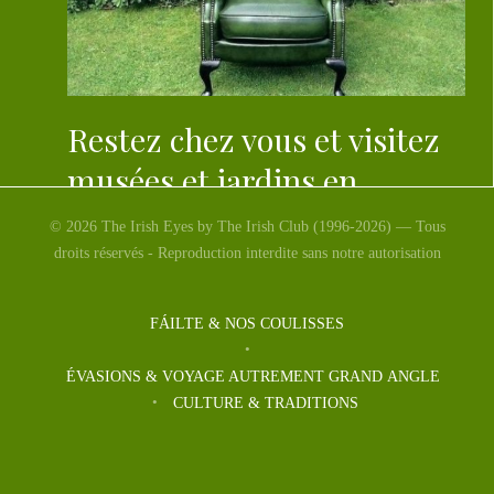
Restez chez vous et visitez
musées et jardins en
Irlande # 1 – Dublin
© 2026 The Irish Eyes by The Irish Club (1996-2026) — Tous
droits réservés - Reproduction interdite sans notre autorisation
Une visite online de la Hugh Lane Gallery , un parcours
internet pour découvrir la Galerie.
FÁILTE & NOS COULISSES
ÉVASIONS & VOYAGE AUTREMENT GRAND ANGLE
CULTURE & TRADITIONS