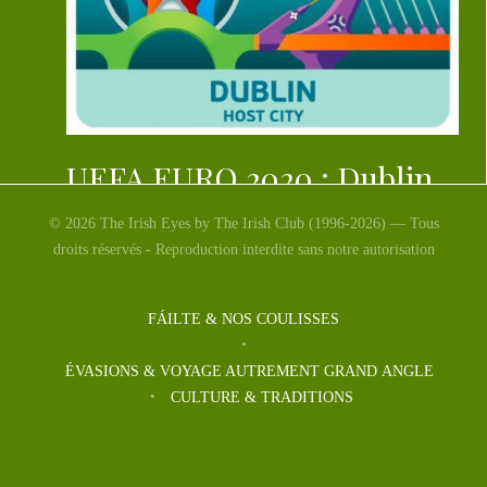
UEFA EURO 2020 : Dublin
© 2026 The Irish Eyes by The Irish Club (1996-2026) — Tous
UEFA EURO 2020 : Dublin Á Dublin, le 2 décembre
droits réservés - Reproduction interdite sans notre autorisation
2018 à midi, a eu lieu le tirage […]
FÁILTE & NOS COULISSES
ÉVASIONS & VOYAGE AUTREMENT GRAND ANGLE
CULTURE & TRADITIONS