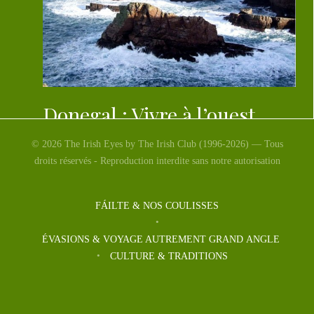
Donegal : Vivre à l’ouest…
© 2026 The Irish Eyes by The Irish Club (1996-2026) — Tous
Lorsque vous imaginez l’Irlande : sa variété de
droits réservés - Reproduction interdite sans notre autorisation
paysages, des lacs et des rivières, des montagnes, des
falaises, la mer, des […]
FÁILTE & NOS COULISSES
ÉVASIONS & VOYAGE AUTREMENT GRAND ANGLE
CULTURE & TRADITIONS