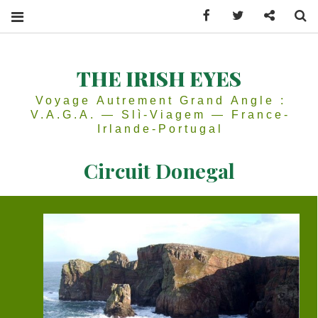
Facebook
Twitter
Contactez
Se
THE IRISH EYES
Voyage Autrement Grand Angle :
V.A.G.A. — Slì-Viagem — France-
Irlande-Portugal
Circuit Donegal