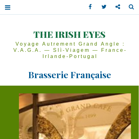
Facebook
Twitter
Contactez
Se
THE IRISH EYES
Voyage Autrement Grand Angle :
V.A.G.A. — Slì-Viagem — France-
Irlande-Portugal
Brasserie Française