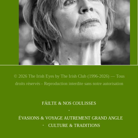
© 2026 The Irish Eyes by The Irish Club (1996-2026) — Tous
Girl d’Edna O’Brien ouvre
droits réservés - Reproduction interdite sans notre autorisation
Rêves Avignon sur France
Culture
FÁILTE & NOS COULISSES
ÉVASIONS & VOYAGE AUTREMENT GRAND ANGLE
Invitée du jour, lundi 6 juillet sur France Culture dans
CULTURE & TRADITIONS
l’émission de 8H30 présentée par Chloé Cambreling ,
[…]