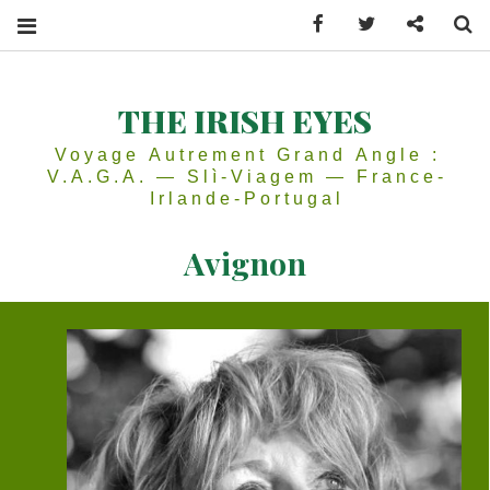
Facebook
Twitter
Contactez
Se
THE IRISH EYES
Voyage Autrement Grand Angle :
V.A.G.A. — Slì-Viagem — France-
Irlande-Portugal
Avignon