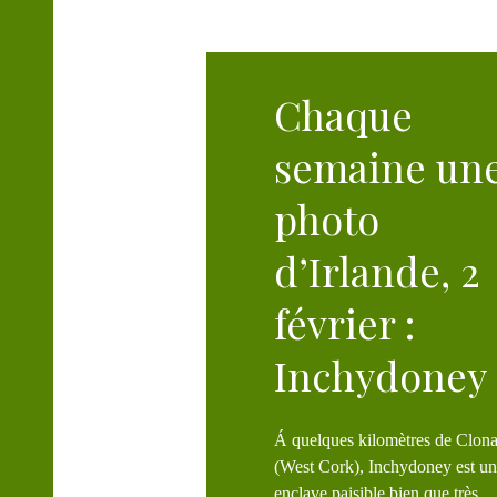
Chaque
semaine un
photo
d’Irlande, 2
février :
Inchydoney
Á quelques kilomètres de Clonakilty
(West Cork), Inchydoney est u
enclave paisible bien que très