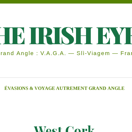
HE IRISH EY
and Angle : V.A.G.A. — Slì-Viagem — Fran
ÉVASIONS & VOYAGE AUTREMENT GRAND ANGLE
West Cork