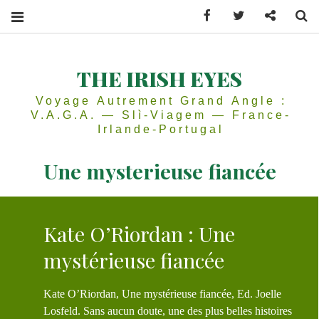
Facebook
Twitter
Contactez
Se
THE IRISH EYES
Voyage Autrement Grand Angle :
V.A.G.A. — Slì-Viagem — France-
Irlande-Portugal
Une mysterieuse fiancée
Kate O’Riordan : Une
mystérieuse fiancée
Kate O’Riordan, Une mystérieuse fiancée, Ed. Joelle
Losfeld. Sans aucun doute, une des plus belles histoires