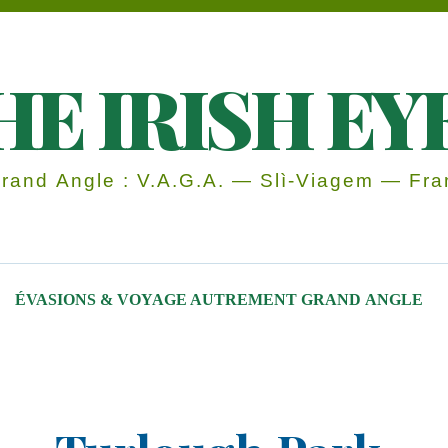
HE IRISH EY
and Angle : V.A.G.A. — Slì-Viagem — Fran
ÉVASIONS & VOYAGE AUTREMENT GRAND ANGLE