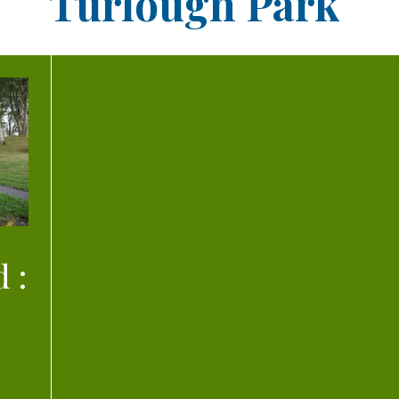
Turlough Park
 :