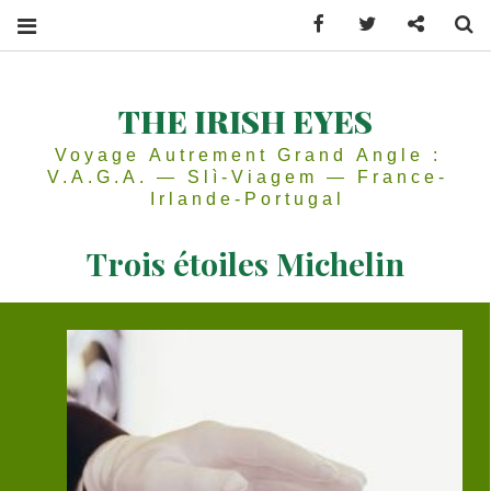
Facebook
Twitter
Contactez
Se
THE IRISH EYES
Voyage Autrement Grand Angle :
V.A.G.A. — Slì-Viagem — France-
Irlande-Portugal
Trois étoiles Michelin