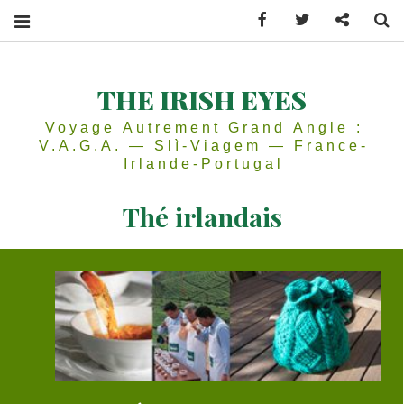
Facebook
Twitter
Contactez
Se
THE IRISH EYES
Voyage Autrement Grand Angle :
V.A.G.A. — Slì-Viagem — France-
Irlande-Portugal
Thé irlandais