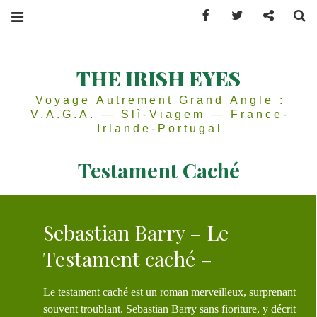
Facebook
Twitter
Contactez
Se
THE IRISH EYES
Voyage Autrement Grand Angle :
V.A.G.A. — Slì-Viagem — France-
Irlande-Portugal
Testament Caché
Sebastian Barry – Le
Testament caché –
Le testament caché est un roman merveilleux, surprenant
souvent troublant. Sebastian Barry sans fioriture, y décrit