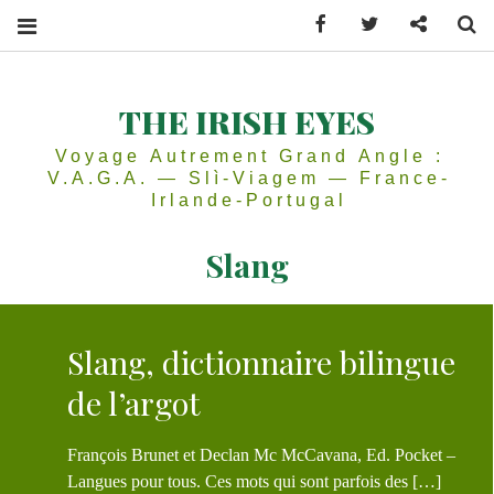
Facebook
Twitter
Contactez
Se
THE IRISH EYES
Voyage Autrement Grand Angle :
V.A.G.A. — Slì-Viagem — France-
Irlande-Portugal
Slang
Slang, dictionnaire bilingue
de l’argot
François Brunet et Declan Mc McCavana, Ed. Pocket –
Langues pour tous. Ces mots qui sont parfois des […]