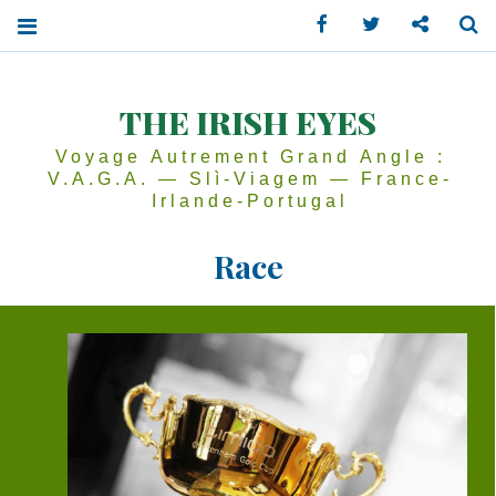
Facebook
Twitter
Contactez
Se
THE IRISH EYES
Voyage Autrement Grand Angle :
V.A.G.A. — Slì-Viagem — France-
Irlande-Portugal
Race