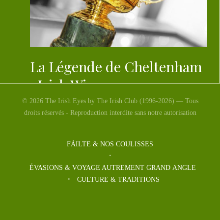
La Légende de Cheltenham
: Irish Winner
© 2026 The Irish Eyes by The Irish Club (1996-2026) — Tous
Une victoire irlandaise, Don Cossack, le cheval avec des
droits réservés - Reproduction interdite sans notre autorisation
ailes n’a pas fait mentir la légende de la Gold Cup […]
FÁILTE & NOS COULISSES
ÉVASIONS & VOYAGE AUTREMENT GRAND ANGLE
CULTURE & TRADITIONS