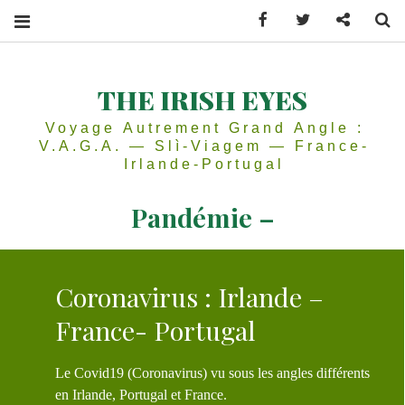
Facebook
Twitter
Contactez
Se
THE IRISH EYES
Voyage Autrement Grand Angle :
V.A.G.A. — Slì-Viagem — France-
Irlande-Portugal
Pandémie –
Coronavirus : Irlande –
France- Portugal
Le Covid19 (Coronavirus) vu sous les angles différents
en Irlande, Portugal et France.