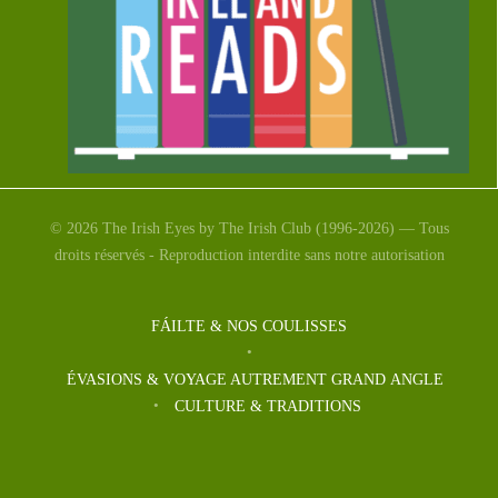
Squeeze in a Read
© 2026 The Irish Eyes by The Irish Club (1996-2026) — Tous
— L’Irlande lit
droits réservés - Reproduction interdite sans notre autorisation
Ireland READS : Squeeze in a read Ireland Reads :
FÁILTE & NOS COULISSES
Squeeze in a read Qu’est-ce que IRELAND […]
ÉVASIONS & VOYAGE AUTREMENT GRAND ANGLE
CULTURE & TRADITIONS