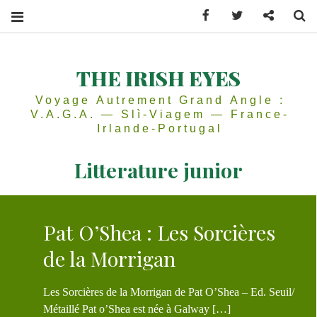
Facebook
Twitter
Contactez
Se
THE IRISH EYES
Voyage Autrement Grand Angle :
V.A.G.A. — Slì-Viagem — France-
Irlande-Portugal
Litterature junior
Pat O’Shea : Les Sorcières
de la Morrigan
Les Sorcières de la Morrigan de Pat O’Shea – Ed. Seuil/
Métaillé Pat o’Shea est née à Galway […]