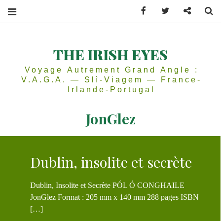
Facebook
Twitter
Contactez
Se
THE IRISH EYES
Voyage Autrement Grand Angle :
V.A.G.A. — Slì-Viagem — France-
Irlande-Portugal
JonGlez
Dublin, insolite et secrète
Dublin, Insolite et Secrète PÓL Ó CONGHAILE
JonGlez Format : 205 mm x 140 mm 288 pages ISBN
[…]