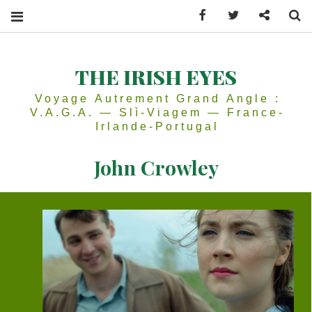
Facebook
Twitter
Contactez
Se
THE IRISH EYES
Voyage Autrement Grand Angle :
V.A.G.A. — Slì-Viagem — France-
Irlande-Portugal
John Crowley