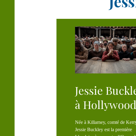
Jes
T
Jessie Buckl
à Hollywoo
Née à Killarney, comté de Kerr
Jessie Buckley est la première