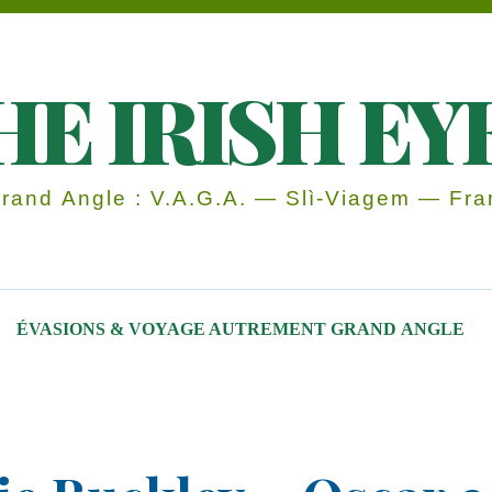
HE IRISH EY
and Angle : V.A.G.A. — Slì-Viagem — Fran
ÉVASIONS & VOYAGE AUTREMENT GRAND ANGLE