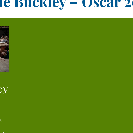
sie Buckley – Oscar 
ey
d
y,