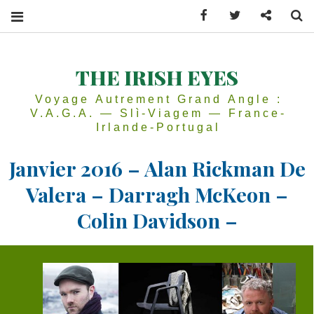
Facebook
Twitter
Contactez
Se
THE IRISH EYES
Voyage Autrement Grand Angle :
V.A.G.A. — Slì-Viagem — France-
Irlande-Portugal
Janvier 2016 – Alan Rickman De
Valera – Darragh McKeon –
Colin Davidson –