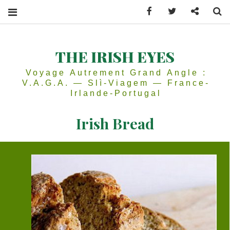
Facebook
Twitter
Contactez
Se
THE IRISH EYES
Voyage Autrement Grand Angle :
V.A.G.A. — Slì-Viagem — France-
Irlande-Portugal
Irish Bread