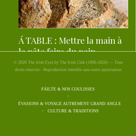
Á TABLE : Mettre la main à
la pâte faire du pain
irlandais.
© 2026 The Irish Eyes by The Irish Club (1996-2026) — Tous
droits réservés - Reproduction interdite sans notre autorisation
Pain Irlandais : Brown bread Je vous recommande une
tranche de ce pain avec des huîtres irlandaises, du
FÁILTE & NOS COULISSES
saumon fumé […]
ÉVASIONS & VOYAGE AUTREMENT GRAND ANGLE
CULTURE & TRADITIONS