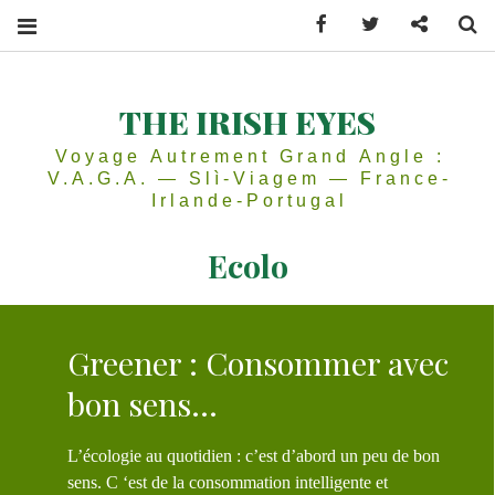
Facebook
Twitter
Contactez
Se
THE IRISH EYES
Voyage Autrement Grand Angle :
V.A.G.A. — Slì-Viagem — France-
Irlande-Portugal
Ecolo
Greener : Consommer avec
bon sens…
L’écologie au quotidien : c’est d’abord un peu de bon
sens. C ‘est de la consommation intelligente et