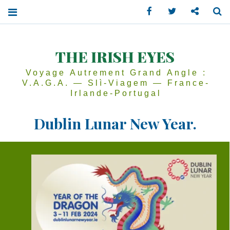
Facebook
Twitter
Contactez
Se
THE IRISH EYES
Voyage Autrement Grand Angle :
V.A.G.A. — Slì-Viagem — France-
Irlande-Portugal
Dublin Lunar New Year.