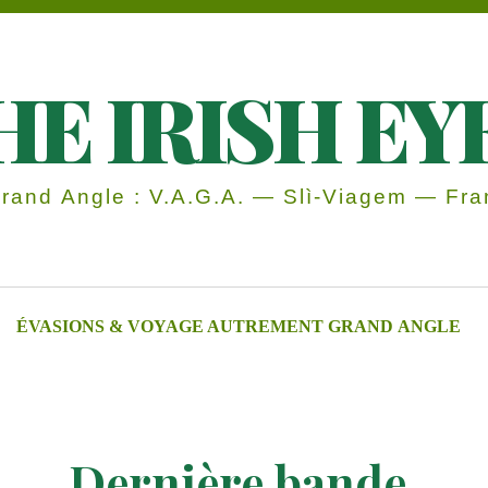
HE IRISH EY
and Angle : V.A.G.A. — Slì-Viagem — Fran
ÉVASIONS & VOYAGE AUTREMENT GRAND ANGLE
Dernière bande