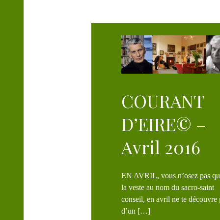
T
COURANT
D’EIRE© –
Avril 2016
EN AVRIL, vous n’osez pas quitter
la veste au nom du sacro-saint
conseil, en avril ne te découvre
d’un […]