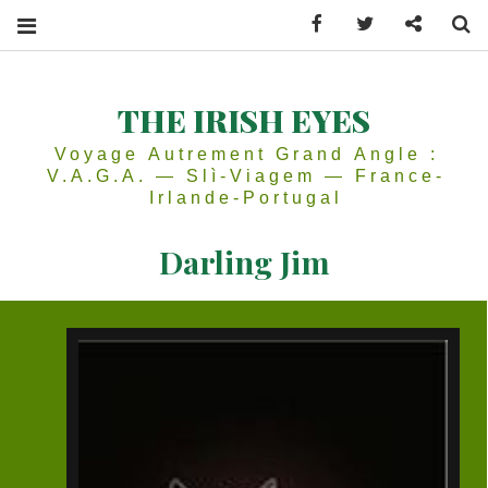
Facebook
Twitter
Contactez
Se
THE IRISH EYES
Voyage Autrement Grand Angle :
V.A.G.A. — Slì-Viagem — France-
Irlande-Portugal
Darling Jim