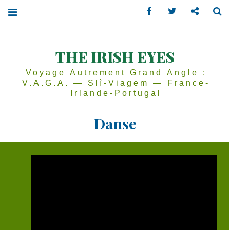
Facebook
Twitter
Contactez
Se
THE IRISH EYES
Voyage Autrement Grand Angle :
V.A.G.A. — Slì-Viagem — France-
Irlande-Portugal
Danse