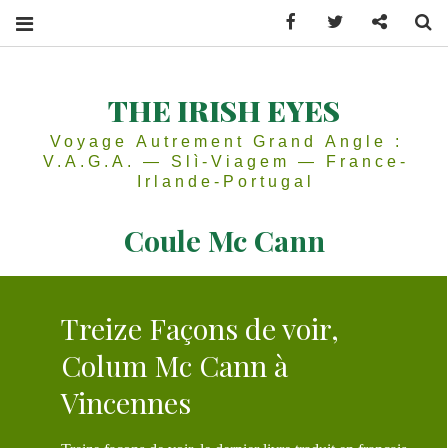
Facebook
Twitter
Contactez
Se
THE IRISH EYES
Voyage Autrement Grand Angle :
V.A.G.A. — Slì-Viagem — France-
Irlande-Portugal
Coule Mc Cann
Treize Façons de voir,
Colum Mc Cann à
Vincennes