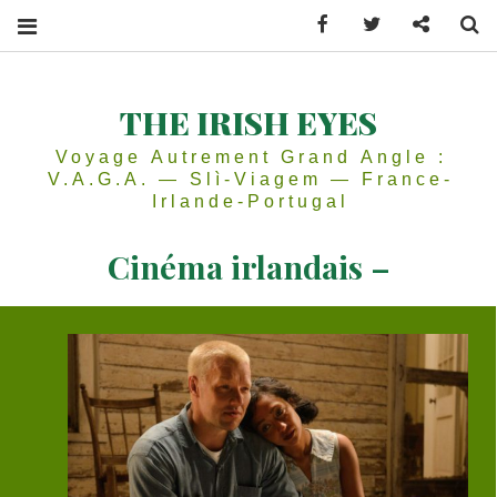
Facebook
Twitter
Contactez
Se
THE IRISH EYES
Voyage Autrement Grand Angle :
V.A.G.A. — Slì-Viagem — France-
Irlande-Portugal
Cinéma irlandais –