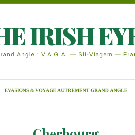
HE IRISH EY
and Angle : V.A.G.A. — Slì-Viagem — Fran
ÉVASIONS & VOYAGE AUTREMENT GRAND ANGLE
Cherbourg