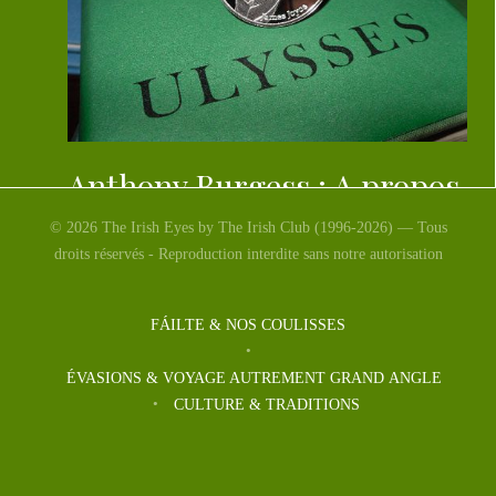
Anthony Burgess : A propos
de James Joyce
© 2026 The Irish Eyes by The Irish Club (1996-2026) — Tous
droits réservés - Reproduction interdite sans notre autorisation
AU SUJET DE JAMES JOYCE Éditeur : LE
SERPENT à PLUMES Auteur : ANTHONY
FÁILTE & NOS COULISSES
BURGESS Traduction : HELOISE […]
ÉVASIONS & VOYAGE AUTREMENT GRAND ANGLE
CULTURE & TRADITIONS