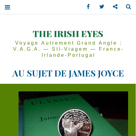
Facebook
Twitter
Contactez
Se
THE IRISH EYES
Voyage Autrement Grand Angle :
V.A.G.A. — Slì-Viagem — France-
Irlande-Portugal
AU SUJET DE JAMES JOYCE