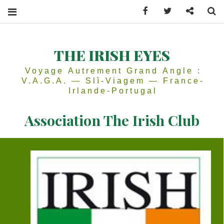
Facebook
Twitter
Contactez
Se
THE IRISH EYES
Voyage Autrement Grand Angle :
V.A.G.A. — Slì-Viagem — France-
Irlande-Portugal
Association The Irish Club