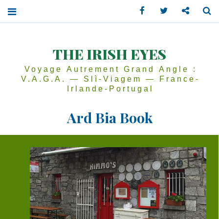
Facebook
Twitter
Contactez
Se
THE IRISH EYES
Voyage Autrement Grand Angle :
V.A.G.A. — Slì-Viagem — France-
Irlande-Portugal
Ard Bia Book