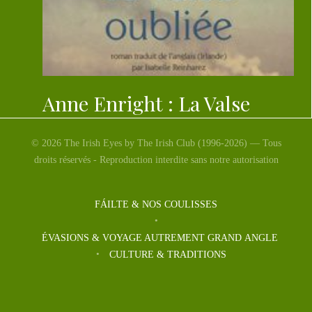
Anne Enright : La Valse
oubliée
© 2026 The Irish Eyes by The Irish Club (1996-2026) — Tous
droits réservés - Reproduction interdite sans notre autorisation
Titre : LA VALSE OUBLIÉE Éditeur : Editions Actes
Sud Edité : Septembre 2012 Auteur : Anne Enright Anne
Enright en français : La […]
FÁILTE & NOS COULISSES
ÉVASIONS & VOYAGE AUTREMENT GRAND ANGLE
CULTURE & TRADITIONS