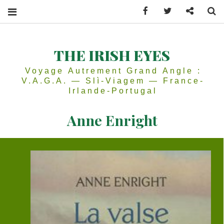
Facebook
Twitter
Contactez
Se
THE IRISH EYES
Voyage Autrement Grand Angle :
V.A.G.A. — Slì-Viagem — France-
Irlande-Portugal
Anne Enright