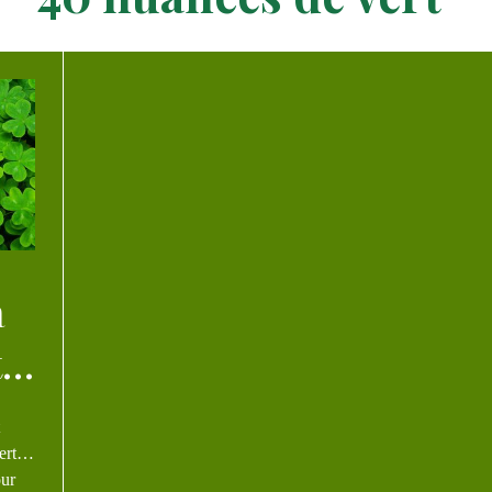
t…
vert…
our