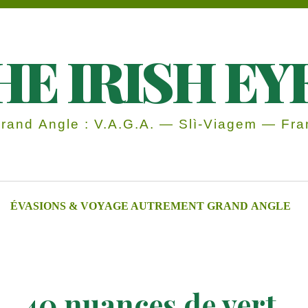
HE IRISH EY
and Angle : V.A.G.A. — Slì-Viagem — Fran
ÉVASIONS & VOYAGE AUTREMENT GRAND ANGLE
40 nuances de vert